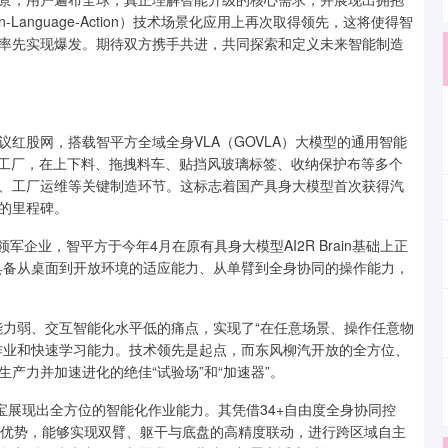
-Language-Action）技术场景化应用上再次取得领先，这将使得智
率先实现爆发。期待双方携手共进，共同探索和定义未来智能制造
股网，搭载智平方全域全身VLA（GOVLA）大模型的通用智能
汽汽车工厂，在上下料、拖拽料车、贴挡风玻璃标签、收纳保护布等多个
、工厂运维等关键制造环节。这标志着国产具身大模型首次获得汽
的里程碑。
业，智平方于今年4月在原有具身大模型AI2R Brain基础上正
型具备从桌面到开放环境的适应能力、从单臂到全身协同的操作能力，
力弱、交互智能化水平低的痛点，实现了“在任意场景、操作任意物
作业和快速学习能力。技术领先是起点，而东风柳汽开放的全方位、
产力并加速进化的绝佳“试验场”和“加速器”。
展现出全方位的智能化作业能力。其凭借34+自由度全身协同控
心优势，能够实现双臂、躯干与底盘的高精度联动，进行跨区域自主