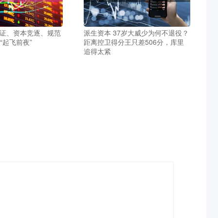
取证、资本竞逐、规范
派生资本 37岁大威少为何不退役？
的“起飞前夜”
距离控卫得分王只差506分，库里
追得太紧