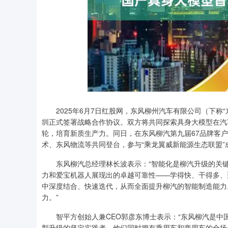
上证指数
3940.04
2025年6月7日红股网，东风柳州汽车有限公司（下称“
.40
2.13%
39.68
1.
圳正式签署战略合作协议。双方将共同探索具身大模型在汽
轮，培育新质生产力。同日，在东风柳汽第九届67品牌客
术、东风物流等共同登台，参与“乘龙翼威新能源生态联盟”
东风柳汽总经理林长波表示：“智能化是柳汽升级的关键
力和爱宝机器人展现出的卓越可靠性——学得快、干得多、
中深度结合、快速迭代，从而全面提升柳汽的智能制造能力
力。”
智平方创始人兼CEO郭彦东博士表示：“东风柳汽是中
型升级的坚定实践者。他们同时拥有乘用车和商用车的全场