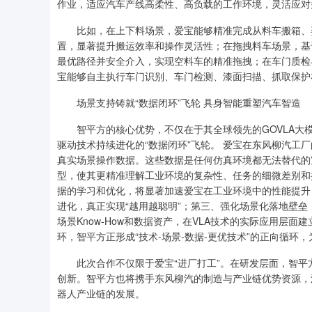
作业，适应汽车产线高柔性、高负载的工作环境，灵活应对
比如，在上下料场景，爱宝能够精准完成从料车搬箱、姿
置，显著提升搬运效率和操作灵活性；在拖拽料车场景，基
最优路径并安全介入，实现空料车的精准拖拽；在车门质检
宝能够自主执行车门识别、车门检测、漆面扫描、抓取保护
场景支持铸就“数据闭环”飞轮 具身智能重塑汽车智造
智平方的核心优势，不仅在于其全球领先的GOVLA大
驱动技术持续进化的“数据闭环”飞轮。 爱宝在东风柳汽工
真实场景操作数据。这些数据是任何仿真环境都无法替代的
型，使其更精准理解工业环境的复杂性、任务的细微差别和
据的学习和优化，将显著加速爱宝在工业环境中的性能提升
进化，真正实现“越用越聪明”；第三、强化场景化落地壁
场景Know-How和数据资产，在VLA技术的实际应用层
环，智平方正形成“技术-场景-数据-更优技术”的正向循
此次合作不仅限于爱宝“进厂打工”。在研发层面，智平
创新。智平方也将携手东风柳汽的制造与产业链优势资源，
器人产业链的发展。