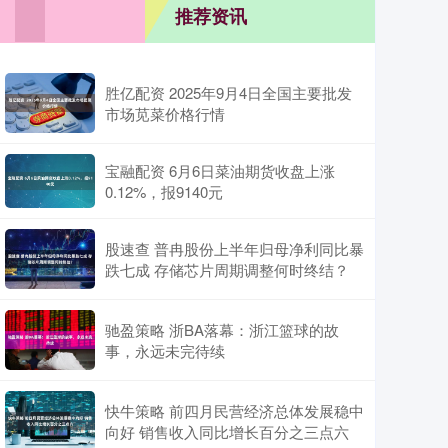
推荐资讯
胜亿配资 2025年9月4日全国主要批发
市场苋菜价格行情
宝融配资 6月6日菜油期货收盘上涨
0.12%，报9140元
股速查 普冉股份上半年归母净利同比暴
跌七成 存储芯片周期调整何时终结？
驰盈策略 浙BA落幕：浙江篮球的故
事，永远未完待续
快牛策略 前四月民营经济总体发展稳中
向好 销售收入同比增长百分之三点六