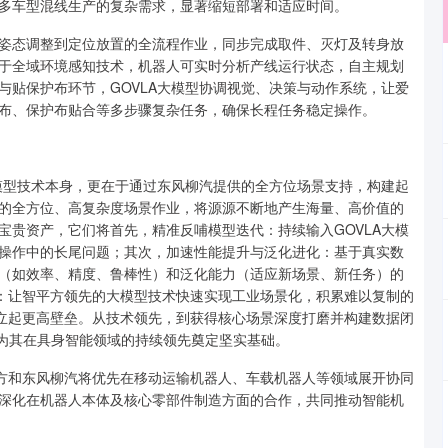
多车型混线生产的复杂需求，显著缩短部署和适应时间。
态调整到定位放置的全流程作业，同步完成取件、灭灯及转身放
于全域环境感知技术，机器人可实时分析产线运行状态，自主规划
与贴保护布环节，GOVLA大模型协调视觉、决策与动作系统，让爱
布、保护布贴合等多步骤复杂任务，确保长程任务稳定操作。
模型技术本身，更在于通过东风柳汽提供的全方位场景支持，构建起
厂的全方位、高复杂度场景作业，将源源不断地产生海量、高价值的
宝贵资产，它们将首先，精准反哺模型迭代：持续输入GOVLA大模
操作中的长尾问题；其次，加速性能提升与泛化进化：基于真实数
（如效率、精度、鲁棒性）和泛化能力（适应新场景、新任务）的
垒：让智平方领先的大模型技术快速实现工业场景化，积累难以复制的
面建立起更高壁垒。从技术领先，到获得核心场景深度打磨并构建数据闭
环，为其在具身智能领域的持续领先奠定坚实基础。
方和东风柳汽将优先在移动运输机器人、车载机器人等领域展开协同
深化在机器人本体及核心零部件制造方面的合作，共同推动智能机