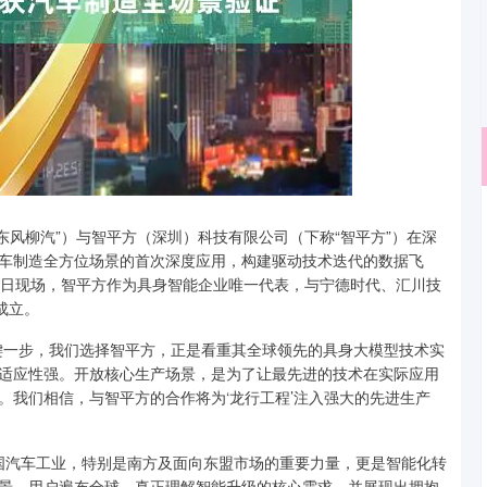
深证成指
14311.01
东风柳汽”）与智平方（深圳）科技有限公司（下称“智平方”）在深
02%
200.89
1.42%
车制造全方位场景的首次深度应用，构建驱动技术迭代的数据飞
户日现场，智平方作为具身智能企业唯一代表，与宁德时代、汇川技
成立。
一步，我们选择智平方，正是看重其全球领先的具身大模型技术实
适应性强。开放核心生产场景，是为了让最先进的技术在实际应用
。我们相信，与智平方的合作将为‘龙行工程’注入强大的先进生产
国汽车工业，特别是南方及面向东盟市场的重要力量，更是智能化转
景，用户遍布全球，真正理解智能升级的核心需求，并展现出拥抱