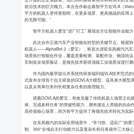
前沿技术的巨大魄力。本次合作标志着智平方在VLA（Vision
平方的机器人变得更聪明，在更多场景、更具挑战的应用上
的无限可能。”
智平方机器人爱宝“进厂打工” 展现全方位智能作业能力
此次合作正值汽车产业智能化转型的关键节点。根据协议红
机器人——AlphaBot 2（爱宝），将首次进驻东风柳
场景执行智能化作业，覆盖质量检测、装配作业、物流转运
车制造全场景验证，是领先技术获得顶级工业场景深度打磨
作为国内最早提出并系统性研发端到端VLA技术范式的领军企
式发布全球首个自主研发的GOVLA大模型。该具身大模
以及从简单任务到长程复杂任务的推理能力。
搭载GOVLA的爱宝，有效克服了传统机器人场景泛化能
体、完成多样任务”的突破性能力，拥有接近人类级的自由
高价值核心场景，则为智平方提供了将领先技术转化为实际生
在东风柳汽的实际应用场景中，“学习快、适应广”的爱宝
制、360°全域自主行动能力以及复杂长程任务操作三大核