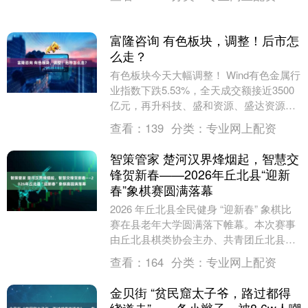
1、为什么说所....
富隆咨询 有色板块，调整！后市怎
么走？
有色板块今天大幅调整！ Wind有色金属行
业指数下跌5.53%，全天成交额接近3500
亿元，再升科技、盛和资源、盛达资源、
西部材料等10余股跌停。 “有色板块已....
查看：
139
分类：
专业网上配资
智策管家 楚河汉界烽烟起，智慧交
锋贺新春——2026年丘北县“迎新
春”象棋赛圆满落幕
2026 年丘北县全民健身 “迎新春” 象棋比
赛在县老年大学圆满落下帷幕。本次赛事
由丘北县棋类协会主办、共青团丘北县委
协办，吸引了全县 52 名棋手齐聚一堂。
查看：
164
分类：
专业网上配资
春....
金贝街 “贫民窟太子爷，路过都得