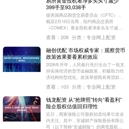
易所黄金投机者净多头头寸减少
399手至93,038手
据美国商品期货交易委员会（CFTC），
截至2月10日当周，纽约商品交易所
（COMEX）黄金投机者净多头头寸减少
399手至93,038手；纽约商品交易所
查看：
208
分类：
专业网上配资
（COME....
融创优配 市场权威专家：观察货币
政策效果要看累积效应
2026年开年，人民银行先行出台了一批支
持实体经济的货币金融政策，积极助力经
济结构转型优化。政策举措既有再贷款工
具的完善与创新，也有再贷款利率的下
查看：
103
分类：
专业网上配资
调，加力支持民....
钱龙配资 从“抢牌照”转向“看盈利”
险企股权估值回归理性
近日，两家保险公司股权拍卖结果引发业
内关注。其中，安诚财产保险股份有限公
司（以下简称“安诚财险”）的两笔股权在