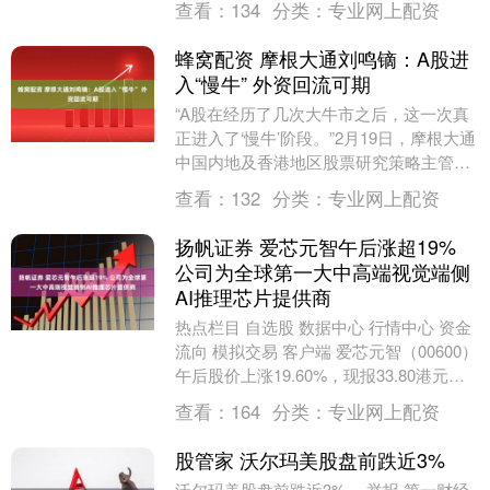
查看：
134
分类：
专业网上配资
蜂窝配资 摩根大通刘鸣镝：A股进
入“慢牛” 外资回流可期
“A股在经历了几次大牛市之后，这一次真
正进入了‘慢牛’阶段。”2月19日，摩根大通
中国内地及香港地区股票研究策略主管刘
鸣镝做客澎湃新闻“春水向东流——《首席
查看：
132
分类：
专业网上配资
连线....
扬帆证券 爱芯元智午后涨超19%
公司为全球第一大中高端视觉端侧
AI推理芯片提供商
热点栏目 自选股 数据中心 行情中心 资金
流向 模拟交易 客户端 爱芯元智（00600）
午后股价上涨19.60%，现报33.80港元，
成交额2.23亿港元。 爱....
查看：
164
分类：
专业网上配资
股管家 沃尔玛美股盘前跌近3%
沃尔玛美股盘前跌近3%。 举报 第一财经