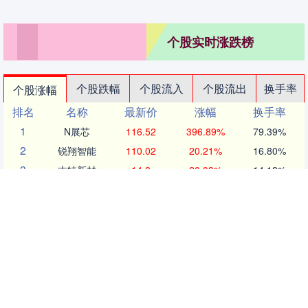
个股实时涨跌榜
个股跌幅
个股流入
个股流出
换手率
个股涨幅
排名
名称
最新价
涨幅
换手率
1
N展芯
116.52
396.89%
79.39%
2
锐翔智能
110.02
20.21%
16.80%
3
志特新材
14.8
20.03%
14.18%
4
博腾股份
20.44
20.02%
14.77%
5
近岸蛋白
46.72
20.01%
5.62%
6
毕得医药
61.6
20.01%
6.12%
7
五洲医疗
83.62
20.01%
18.37%
8
耐科装备
49.67
20.01%
6.83%
9
一博科技
53.33
20.01%
17.26%
10
方邦股份
146.16
20.00%
7.68%