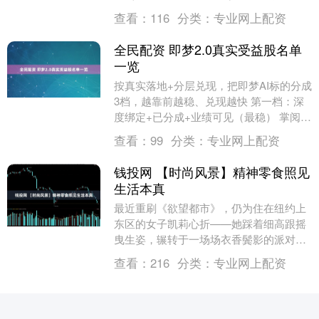
阿里资产平台进行的第五次拍卖以流拍结
查看：
116
分类：
专业网上配资
束；三峡人寿保....
全民配资 即梦2.0真实受益股名单
一览
按真实落地+分层兑现，把即梦AI标的分成
3档，越靠前越稳、兑现越快 第一档：深
度绑定+已分成+业绩可见（最稳） 掌阅科
技（603533） - 泡漫直连Seeda....
查看：
99
分类：
专业网上配资
钱投网 【时尚风景】精神零食照见
生活本真
最近重刷《欲望都市》，仍为住在纽约上
东区的女子凯莉心折——她踩着细高跟摇
曳生姿，辗转于一场场衣香鬓影的派对，
手里端着香槟，嘴上撩着帅哥，红唇边妙
查看：
216
分类：
专业网上配资
语连珠，把恋爱谈....