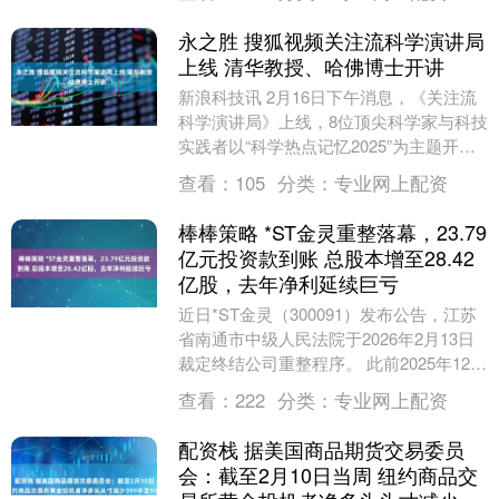
永之胜 搜狐视频关注流科学演讲局
上线 清华教授、哈佛博士开讲
新浪科技讯 2月16日下午消息，《关注流
科学演讲局》上线，8位顶尖科学家与科技
实践者以“科学热点记忆2025”为主题开
讲。 清华大学兴华卓越讲席教授、七院院
查看：
105
分类：
专业网上配资
士、....
棒棒策略 *ST金灵重整落幕，23.79
亿元投资款到账 总股本增至28.42
亿股，去年净利延续巨亏
近日*ST金灵（300091）发布公告，江苏
省南通市中级人民法院于2026年2月13日
裁定终结公司重整程序。 此前2025年12月
31日，南通中院裁定受理申请人....
查看：
222
分类：
专业网上配资
配资栈 据美国商品期货交易委员
会：截至2月10日当周 纽约商品交