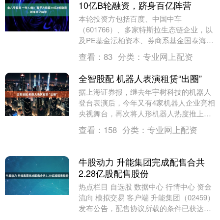
10亿B轮融资，跻身百亿阵营
本轮投资方包括百度、中国中车
（601766）、多家特斯拉生态链企业，以
及PE基金沄柏资本、券商系基金国泰海通
等。 2月23日，智平方宣布完成超10亿元
查看：
83
分类：
专业网上配资
人民币B轮....
全智股配 机器人表演租赁“出圈”
据上海证券报，继去年宇树科技的机器人
登台表演后，今年又有4家机器人企业亮相
央视舞台，再次将人形机器人热度推上高
点。春晚舞台的持续“出圈”，也为过去一
查看：
158
分类：
专业网上配资
年兴起的机器....
牛股动力 升能集团完成配售合共
2.28亿股配售股份
热点栏目 自选股 数据中心 行情中心 资金
流向 模拟交易 客户端 升能集团（02459）
发布公告，配售协议所载的条件已获达
成，并已于2026年2月20日完成。配....