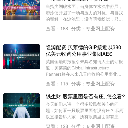
当指尖划破水面，当身体在水流中舒展，
游泳便开启了一场与压力的对抗、与自我
的和解。在泳池里，没有喧嚣纷扰，只有
规律的划水节奏与呼吸韵律，如同大自然
查看：
168
分类：
专业网上配资
的白噪音，将尘世....
隆源配资 贝莱德的GIP接近以380
亿美元收购公用事业集团AES
英国金融时报援引未具名知情人士的话报
道，贝莱德的Global Infrastructure
Partners将在未来几天内收购公用事业集
团AES，会谈已进入最后....
查看：
115
分类：
专业网上配资
钱生财 股票里面是否有庄, 怎么看?
今天咱们来讲一个很多股民都关心的问
题，如何看一只股票里面有没有庄？ 我可
以直接告诉大家，所有股票里面都有庄，
就这么绝对。 有人会问，为什么这么说
查看：
128
分类：
专业网上配资