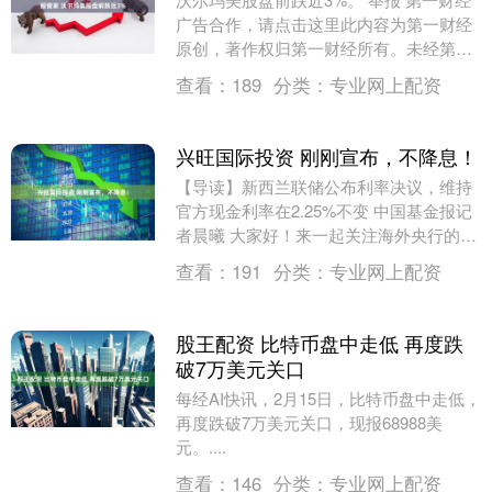
广告合作，请点击这里此内容为第一财经
原创，著作权归第一财经所有。未经第一
财经书面授权，不得以任何方式加以使
查看：
189
分类：
专业网上配资
用，包括转载、....
兴旺国际投资 刚刚宣布，不降息！
【导读】新西兰联储公布利率决议，维持
官方现金利率在2.25%不变 中国基金报记
者晨曦 大家好！来一起关注海外央行的最
新动态～ 2月18日，新西兰联储宣布官方
查看：
191
分类：
专业网上配资
现金....
股王配资 比特币盘中走低 再度跌
破7万美元关口
每经AI快讯，2月15日，比特币盘中走低，
再度跌破7万美元关口，现报68988美
元。....
查看：
146
分类：
专业网上配资