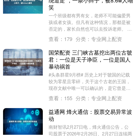
绕道走”，一条小辫子，被8.6w人嘲
笑
一个班级都有男有女，老师不可能偏爱男
孩或者女孩。但凡有这种情况，那都是被
否定的，家长自然也可以去投诉老师。 但
其实很多家长自己也没有做到一碗水端
查看：
179
分类：
专业网上配资
平。比如有些家长....
国荣配资 三门峡古墓挖出两位古虢
君：一位是天子诤臣，一位是国人
暴动祸首
#头条群星9月榜# 历史上对于虢国的记载
较为零星且零碎，关于这个古老的王国，
现存文献中唯一可以确认的，是它曾是周
朝的一个诸侯国，是周武王灭商后，赐予
查看：
155
分类：
专业网上配资
亲叔叔姬姓的....
益通网 烽火通信：股票交易异常波
动
南财智讯2月27日电，烽火通信公告，公
司股票于2026年2月26日、2月27日连续两