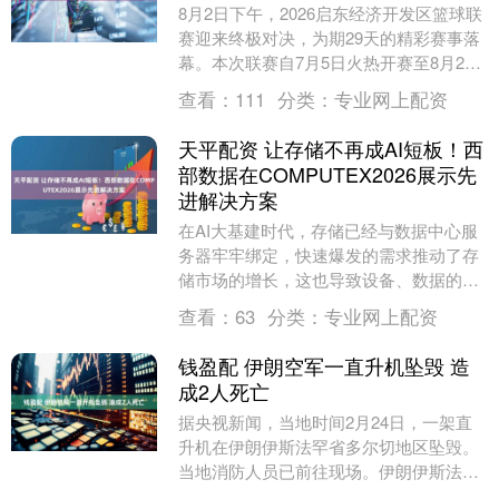
8月2日下午，2026启东经济开发区篮球联
赛迎来终极对决，为期29天的精彩赛事落
幕。本次联赛自7月5日火热开赛至8月2日
收官，集结开发区部门、企业组建的8支代
查看：
111
分类：
专业网上配资
表....
天平配资 让存储不再成AI短板！西
部数据在COMPUTEX2026展示先
进解决方案
在AI大基建时代，存储已经与数据中心服
务器牢牢绑定，快速爆发的需求推动了存
储市场的增长，这也导致设备、数据的管
理难度不断上升。 大家都意识到，AI基础
查看：
63
分类：
专业网上配资
设施已经不....
钱盈配 伊朗空军一直升机坠毁 造
成2人死亡
据央视新闻，当地时间2月24日，一架直
升机在伊朗伊斯法罕省多尔切地区坠毁。
当地消防人员已前往现场。伊朗伊斯法罕
省危机管理总局表示，该架隶属于伊朗空