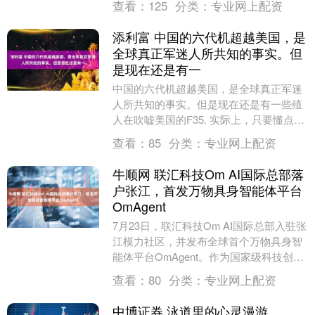
查看：
125
分类：
专业网上配资
军的直升机系技....
添利富 中国的六代机超越美国，是
全球真正军迷人所共知的事实。但
是现在还是有一
中国的六代机超越美国，是全球真正军迷
人所共知的事实。但是现在还是有一些殖
人在吹嘘美国的F35. 实际上，只要懂点科
技的人，此后也不会再盲目崇拜美国的军
查看：
85
分类：
专业网上配资
事力量。 ....
牛顺网 联汇科技Om AI国际总部落
户张江，首发万物具身智能体平台
OmAgent
7月23日，联汇科技Om AI国际总部入驻张
江模力社区，并发布全球首个万物具身智
能体平台OmAgent。作为国家级科技创新
枢纽，张江汇聚了AI行业顶尖研发机构
查看：
80
分类：
专业网上配资
与....
中博证券 泳道里的心灵漫游