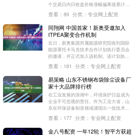
个交易日内日收盘价格涨幅偏离值累计达
到20%，根据《上海证券交易所交易规
查看：
89
分类：
专业网上配资
则》....
同翔网 中国首家！新奥受邀加入
ITPEA聚变合作机制
近日，新奥集团所属能源研究院收到国际
能源署托卡马克技术合作计划执行委员会
的邀请，并正式加入该机制。该计划执行
委员会在国际热核聚变实验堆组织
查看：
181
分类：
专业网上配资
（ITER）总部召开会....
易策略 山东不锈钢布袋除尘设备厂
家十大品牌排行榜
在工业发展的浪潮中，环境保护日益成为
企业不可忽视的责任。作为工业大省，山
东在环保设备制造领域涌现出一批技术过
硬、服务优质的企业，其中不锈钢布袋除
查看：
177
分类：
专业网上配资
尘设备凭借其高效....
金八号配资 一年12轮！智平方获超