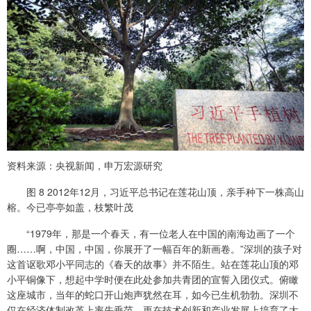
资料来源：央视新闻，申万宏源研究
图 8 2012年12月，习近平总书记在莲花山顶，亲手种下一株高山
榕。今已亭亭如盖，枝繁叶茂
“1979年，那是一个春天，有一位老人在中国的南海边画了一个
圈……啊，中国，中国，你展开了一幅百年的新画卷。”深圳的孩子对
这首讴歌邓小平同志的《春天的故事》并不陌生。站在莲花山顶的邓
小平铜像下，想起中学时便在此处参加共青团的宣誓入团仪式。俯瞰
这座城市，当年的蛇口开山炮声犹然在耳，如今已生机勃勃。深圳不
仅在经济体制改革上率先垂范，更在技术创新和产业发展上培育了大