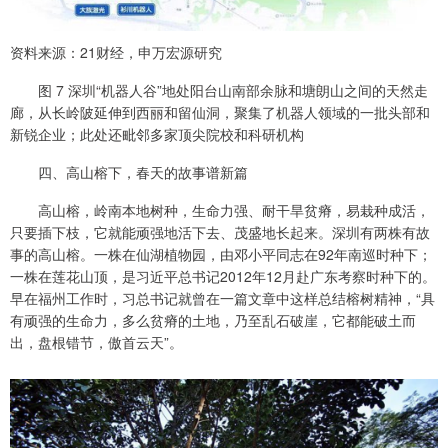
资料来源：21财经，申万宏源研究
图 7 深圳“机器人谷”地处阳台山南部余脉和塘朗山之间的天然走
廊，从长岭陂延伸到西丽和留仙洞，聚集了机器人领域的一批头部和
新锐企业；此处还毗邻多家顶尖院校和科研机构
四、高山榕下，春天的故事谱新篇
高山榕，岭南本地树种，生命力强、耐干旱贫瘠，易栽种成活，
只要插下枝，它就能顽强地活下去、茂盛地长起来。深圳有两株有故
事的高山榕。一株在仙湖植物园，由邓小平同志在92年南巡时种下；
一株在莲花山顶，是习近平总书记2012年12月赴广东考察时种下的。
早在福州工作时，习总书记就曾在一篇文章中这样总结榕树精神，“具
有顽强的生命力，多么贫瘠的土地，乃至乱石破崖，它都能破土而
出，盘根错节，傲首云天”。