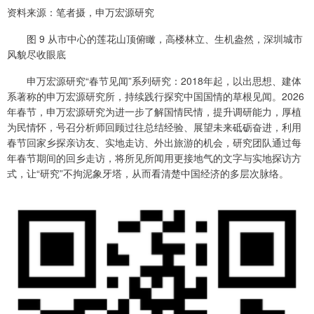
资料来源：笔者摄，申万宏源研究
图 9 从市中心的莲花山顶俯瞰，高楼林立、生机盎然，深圳城市
风貌尽收眼底
申万宏源研究“春节见闻”系列研究：2018年起，以出思想、建体
系著称的申万宏源研究所，持续践行探究中国国情的草根见闻。2026
年春节，申万宏源研究为进一步了解国情民情，提升调研能力，厚植
为民情怀，号召分析师回顾过往总结经验、展望未来砥砺奋进，利用
春节回家乡探亲访友、实地走访、外出旅游的机会，研究团队通过每
年春节期间的回乡走访，将所见所闻用更接地气的文字与实地探访方
式，让“研究”不拘泥象牙塔，从而看清楚中国经济的多层次脉络。