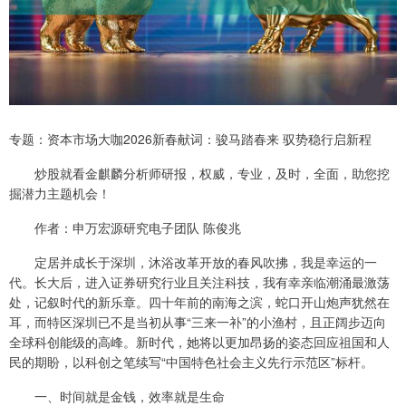
专题：资本市场大咖2026新春献词：骏马踏春来 驭势稳行启新程
炒股就看金麒麟分析师研报，权威，专业，及时，全面，助您挖
掘潜力主题机会！
作者：申万宏源研究电子团队 陈俊兆
定居并成长于深圳，沐浴改革开放的春风吹拂，我是幸运的一
代。长大后，进入证券研究行业且关注科技，我有幸亲临潮涌最激荡
处，记叙时代的新乐章。四十年前的南海之滨，蛇口开山炮声犹然在
耳，而特区深圳已不是当初从事“三来一补”的小渔村，且正阔步迈向
全球科创能级的高峰。新时代，她将以更加昂扬的姿态回应祖国和人
民的期盼，以科创之笔续写“中国特色社会主义先行示范区”标杆。
一、时间就是金钱，效率就是生命