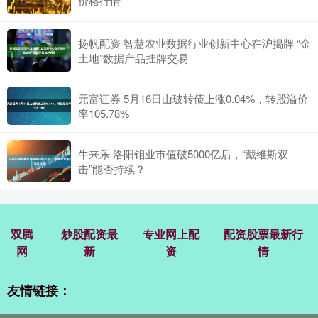
价格行情
扬帆配资 智慧农业数据行业创新中心在沪揭牌 “金
土地”数据产品挂牌交易
元富证券 5月16日山玻转债上涨0.04%，转股溢价
率105.78%
牛来乐 洛阳钼业市值破5000亿后，“戴维斯双
击”能否持续？
双腾
炒股配资最
专业网上配
配资股票最新行
网
新
资
情
友情链接：