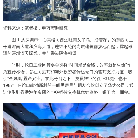
资料来源：笔者摄，申万宏源研究
图 1 从深圳市中心高楼向西远眺南头半岛。沿着深圳的东西向主
干道深南大道和滨海大道，连绵不绝的高层建筑群拔地而起，撑起雄
浑的深圳湾天际线，并与香港隔海相望
当时，蛇口工业区管委会选择“时间就是金钱，效率就是生命”作
为宣传标语，旨在向港商和海外投资者传达蛇口的营商支持力度，吸
引“金凤凰”置产兴业。在此号召之下，复员转业的任正非先生也于
1987年在蛇口南油新村的一间民房里与朋友合伙创立了华为公司，通
过争取到香港鸿年集团的HAX程控交换机代销资格，赚了第一桶金。