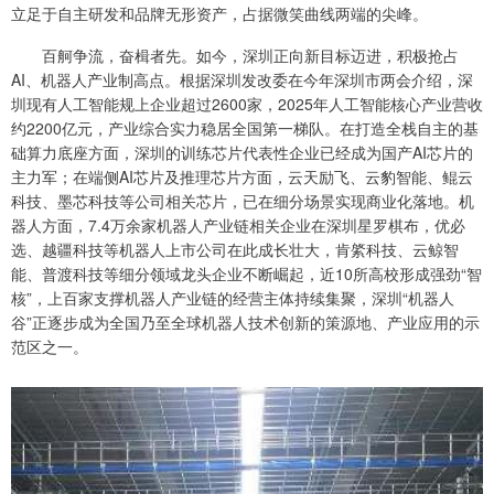
立足于自主研发和品牌无形资产，占据微笑曲线两端的尖峰。
百舸争流，奋楫者先。如今，深圳正向新目标迈进，积极抢占
AI、机器人产业制高点。根据深圳发改委在今年深圳市两会介绍，深
圳现有人工智能规上企业超过2600家，2025年人工智能核心产业营收
约2200亿元，产业综合实力稳居全国第一梯队。在打造全栈自主的基
础算力底座方面，深圳的训练芯片代表性企业已经成为国产AI芯片的
主力军；在端侧AI芯片及推理芯片方面，云天励飞、云豹智能、鲲云
科技、墨芯科技等公司相关芯片，已在细分场景实现商业化落地。机
器人方面，7.4万余家机器人产业链相关企业在深圳星罗棋布，优必
选、越疆科技等机器人上市公司在此成长壮大，肯綮科技、云鲸智
能、普渡科技等细分领域龙头企业不断崛起，近10所高校形成强劲“智
核”，上百家支撑机器人产业链的经营主体持续集聚，深圳“机器人
谷”正逐步成为全国乃至全球机器人技术创新的策源地、产业应用的示
范区之一。