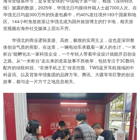
海等全链条环节，是享誉全球的“中国电子第一街”。根据《深圳特区
报》披露的数据，2025年，华强北日均接待外籍人士超7000人次。在
华强北日均超300万件的快递包裹中，约40%发往境外183个国家和地
区。144小时免签政策让华强北成为国外旅游博主的打卡地，相关游
览视频在海外社交媒体上层出不穷。
华强北的商业逻辑直接、高效，极致的实用主义，这也是深圳整
体创业气质的剪影。在这里，一辆电动车承载着一家人的生计，“一米
柜台”能孵化出一家科技企业，一个年轻人带着毕业设计就能开启创业
之路。从“一米柜台”走出来的造富故事不胜枚举，包括专注于3C数码
配件的绿联科技、“非洲手机之王”传音控股、TWS蓝牙耳机领域的中
科蓝讯、以及背靠华强集团的品牌方等。腾讯、大疆等等巨擎的创业
故事，都与这一片方寸之地息息相关。