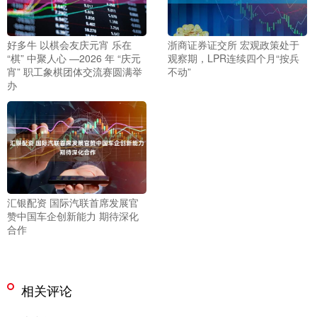
好多牛 以棋会友庆元宵 乐在
浙商证券证交所 宏观政策处于
“棋” 中聚人心 —2026 年 “庆元
观察期，LPR连续四个月“按兵
宵” 职工象棋团体交流赛圆满举
不动”
办
汇银配资 国际汽联首席发展官
赞中国车企创新能力 期待深化
合作
相关评论