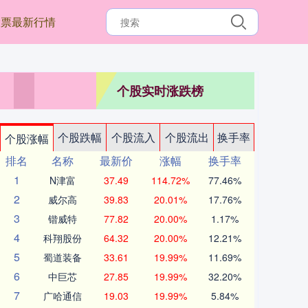
股票最新行情
个股实时涨跌榜
个股跌幅
个股流入
个股流出
换手率
个股涨幅
排名
名称
最新价
涨幅
换手率
1
N津富
37.49
114.72%
77.46%
2
威尔高
39.83
20.01%
17.76%
3
锴威特
77.82
20.00%
1.17%
4
科翔股份
64.32
20.00%
12.21%
5
蜀道装备
33.61
19.99%
11.69%
6
中巨芯
27.85
19.99%
32.20%
7
广哈通信
19.03
19.99%
5.84%