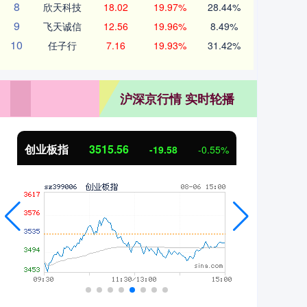
8
欣天科技
18.02
19.97%
28.44%
9
飞天诚信
12.56
19.96%
8.49%
10
任子行
7.16
19.93%
31.42%
沪深京行情 实时轮播
创业板指
3515.56
基
-19.58
-0.55%