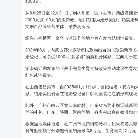
1000元。
从8月28日至12月31日，到杭州市、区（县市）两级婚姻登
2000元减100元”的消费券。适用范围为婚纱摄影、婚
文创产品等经营主体、消费场所等。
绍兴市柯桥区、金华市浦江县等地也宣布发放结婚消费券。
2024年8月，内蒙古鄂尔多斯市民政局出台的《鼓励新市
婚登记，可享受1000元“多多评”物质积分奖励，定向用于
湖南省近期发布的《关于完善生育支持政策推动建设生育友
红包或消费券。
在山西省吕梁市，自2025年1月1日起，登记结婚（双方均
励。结婚奖励资金在结婚登记窗口以现金装红包的形式现场
此外，广州市白云区龙归南岭村、广东省东莞市横沥镇新四
等的礼包。广东、陕西、河南等地，有多村出台红娘激励办
根据当地媒体报道，在广州市龙归街南岭村，如果初婚夫妻
育补贴金额将分别翻倍至初婚最高8万元、生育最高12万元