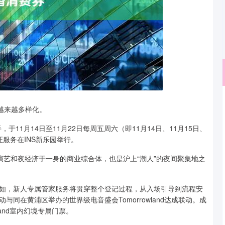
北证50
1122.88
越来越多样化。
15%
3.42
0.30%
于11月14日至11月22日每周五周六（即11月14日、11月15日、
证服务在INS新乐园举行。
演艺和夜经济于一身的商业综合体，也是沪上“潮人”的夜间聚集地之
如，新人专属管家服务将贯穿整个登记过程，从入场引导到流程安
同在黄浦区举办的世界级电音盛会Tomorrowland达成联动。成
and室内幻境专属门票。