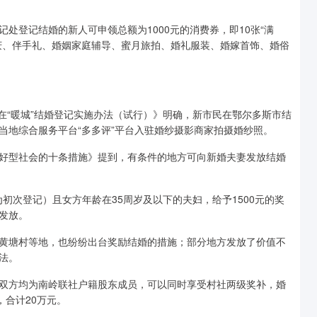
记处登记结婚的新人可申领总额为1000元的消费券，即10张“满
宴婚庆、伴手礼、婚姻家庭辅导、蜜月旅拍、婚礼服装、婚嫁首饰、婚俗
民在“暖城”结婚登记实施办法（试行）》明确，新市民在鄂尔多斯市结
在当地综合服务平台“多多评”平台入驻婚纱摄影商家拍摄婚纱照。
好型社会的十条措施》提到，有条件的地方可向新婚夫妻发放结婚
为初次登记）且女方年龄在35周岁及以下的夫妇，给予1500元的奖
发放。
黄塘村等地，也纷纷出台奖励结婚的措施；部分地方发放了价值不
法。
双方均为南岭联社户籍股东成员，可以同时享受村社两级奖补，婚
，合计20万元。