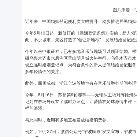
图片来源：“
近年来，中国婚姻登记便利度大幅提升，稳步推进居民婚姻登
今年5月10日起，新修订的《婚姻登记条例》实施，新人
此，不少城市、景区打造了“领证新地标”，发展结婚登记旅游
今年以来申银证券，已有多地音乐节现场可以领证结婚。根据
疆乌鲁木齐市水磨沟区天山明月城火热举行。乌鲁木齐市水磨
设立临时婚姻登记点，为符合条件的新人提供结婚登记服务
多年轻情侣的关注。
此外，四川成都、浙江宁波等地也有在音乐节举办期间办理
今年，8月16日，苏超第9轮赛事——无锡队主场对阵徐州
记处在赛场外设立了临时办证点，让爱情在足球激情中许下
样的浪漫。
与此同时，近期有多地宣布发放结婚消费券。
例如，10月27日，微信公众号“宁波民政”发文宣布，宁