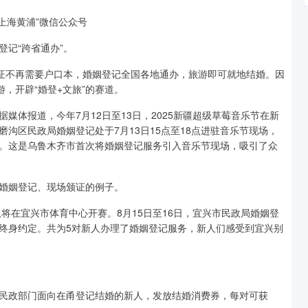
上海黄浦”微信公众号
记“跨省通办”。
领证不再需要户口本，婚姻登记全国各地通办，旅游即可就地结婚。因
，开辟“婚登+文旅”的赛道。
媒体报道，今年7月12日至13日，2025新疆超级草莓音乐节在新
沟区民政局婚姻登记处于7月13日15点至18点进驻音乐节现场，
。这是乌鲁木齐市首次将婚姻登记服务引入音乐节现场，吸引了众
婚姻登记、现场颁证的例子。
队将在宜兴市体育中心开赛。8月15日至16日，宜兴市民政局婚姻登
终身约定。共为5对新人办理了婚姻登记服务，新人们感受到宜兴别
波市民政部门面向在甬登记结婚的新人，发放结婚消费券，每对可获