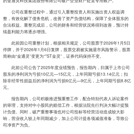
的金通灵科技集团股份有限公司破产企业财产处置专用账户。
公司在重整过程中，通过引入重整投资人和实施出资人权益调
整，有效化解了债务危机，改善了资产负债结构，保障了全体股东的
合法权益。重整完成后，公司的财务和经营状况将得到改善，预计持
续盈利能力将逐步增强。
此前因公司重整计划，根据相关规定，公司股票于2026年1月5日
停牌，并于2026年1月6日复牌，股票交易被实施退市风险警示，股票
简称由“金通灵”变更为“*ST金灵”，证券代码保持不变。
此前公司公告了2025年度业绩预告，报告期内，归属于上市公司
股东的净利润为亏损10亿元—15亿元，上年同期亏损13.14亿元；扣
除非经常性损益后的净利润为亏损6亿元—9亿元，上年同期亏损8.8亿
元。
报告期内，公司积极推进预重整工作，配合特别代表人诉讼案件
的审理，支持对中小股民的赔偿工作，根据法院先行判决大幅计提预
计负债。同时，破产重整事项也对公司投标等经营活动造成较大影
响，营业收入较上年同期减少，加上公司计提各项减值准备，导致公
司净资产为负。