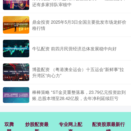
还有多家排队审核中
鼎金投资 2025年5月3日全国主要批发市场龙虾价
格行情
牛弘配资 前四月民营经济总体发展稳中向好
博盈配资 （粤港澳全运会）十五运会“新鲜事”拉
升湾区“向心力”
棒棒策略 *ST金灵重整落幕，23.79亿元投资款到
账 总股本增至28.42亿股，去年净利延续巨亏
双腾
炒股配资最
专业网上配
配资股票最新行