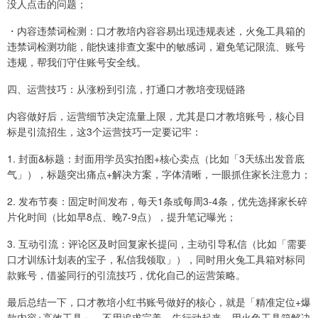
没人点击的问题；
・内容违禁词检测：口才教培内容容易出现违规表述，火兔工具箱的
违禁词检测功能，能快速排查文案中的敏感词，避免笔记限流、账号
违规，帮我们守住账号安全线。
四、运营技巧：从涨粉到引流，打通口才教培变现链路
内容做好后，运营细节决定流量上限，尤其是口才教培账号，核心目
标是引流招生，这3个运营技巧一定要记牢：
1. 封面&标题：封面用学员实拍图+核心卖点（比如「3天练出发音底
气」），标题突出痛点+解决方案，字体清晰，一眼抓住家长注意力；
2. 发布节奏：固定时间发布，每天1条或每周3-4条，优先选择家长碎
片化时间（比如早8点、晚7-9点），提升笔记曝光；
3. 互动引流：评论区及时回复家长提问，主动引导私信（比如「需要
口才训练计划表的宝子，私信我领取」），同时用火兔工具箱对标同
款账号，借鉴同行的引流技巧，优化自己的运营策略。
最后总结一下，口才教培小红书账号做好的核心，就是「精准定位+爆
款内容+高效工具」。不用追求完美，先行动起来，用火兔工具箱解决