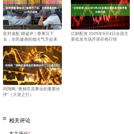
富邦速配 聊诚评 | 赛事沉下
亿财配资 2025年9月4日全国主
去，全民健身的烟火气升起来
要批发市场芹菜价格行情
同翔网 “奥林匹克事业的重要伙
伴”（大道之行）
相关评论
本文评分
*