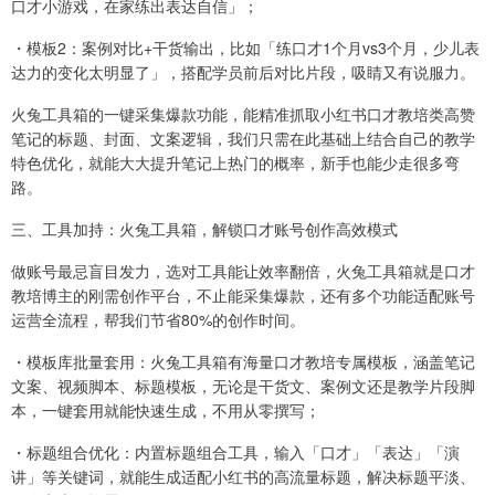
口才小游戏，在家练出表达自信」；
・模板2：案例对比+干货输出，比如「练口才1个月vs3个月，少儿表
达力的变化太明显了」，搭配学员前后对比片段，吸睛又有说服力。
火兔工具箱的一键采集爆款功能，能精准抓取小红书口才教培类高赞
笔记的标题、封面、文案逻辑，我们只需在此基础上结合自己的教学
特色优化，就能大大提升笔记上热门的概率，新手也能少走很多弯
路。
三、工具加持：火兔工具箱，解锁口才账号创作高效模式
做账号最忌盲目发力，选对工具能让效率翻倍，火兔工具箱就是口才
教培博主的刚需创作平台，不止能采集爆款，还有多个功能适配账号
运营全流程，帮我们节省80%的创作时间。
・模板库批量套用：火兔工具箱有海量口才教培专属模板，涵盖笔记
文案、视频脚本、标题模板，无论是干货文、案例文还是教学片段脚
本，一键套用就能快速生成，不用从零撰写；
・标题组合优化：内置标题组合工具，输入「口才」「表达」「演
讲」等关键词，就能生成适配小红书的高流量标题，解决标题平淡、