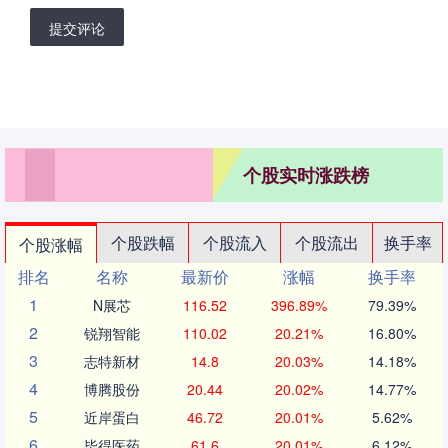
提交评论
个股实时涨跌榜
个股跌幅
个股流入
个股流出
换手率
个股涨幅
排名
名称
最新价
涨幅
换手率
1
N展芯
116.52
396.89%
79.39%
2
锐翔智能
110.02
20.21%
16.80%
3
志特新材
14.8
20.03%
14.18%
4
博腾股份
20.44
20.02%
14.77%
5
近岸蛋白
46.72
20.01%
5.62%
6
毕得医药
61.6
20.01%
6.12%