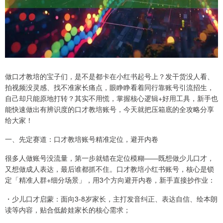
做口才教培的宝子们，是不是都卡在小红书起号上？发干货没人看、
拍视频没灵感、找不准家长痛点，眼睁睁看着同行靠账号引流招生，
自己却只能原地打转？其实不用慌，掌握核心逻辑+好用工具，新手也
能快速做出有辨识度的口才教培账号，今天就把压箱底的全攻略分享
给大家！
一、先定赛道：口才教培账号精准定位，避开内卷
很多人做账号没流量，第一步就错在定位模糊——既想做少儿口才，
又想做成人表达，最后谁都抓不住。口才教培小红书账号，核心是锁
定「精准人群+细分场景」，用3个方向避开内卷，新手直接抄作业：
・少儿口才启蒙：面向3-8岁家长，主打发音纠正、表达自信、绘本朗
读等内容，贴合低龄娃家长的核心需求；