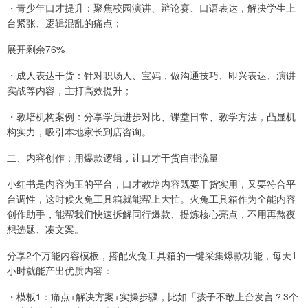
・青少年口才提升：聚焦校园演讲、辩论赛、口语表达，解决学生上
台紧张、逻辑混乱的痛点；
展开剩余76%
・成人表达干货：针对职场人、宝妈，做沟通技巧、即兴表达、演讲
实战等内容，主打高效提升；
・教培机构案例：分享学员进步对比、课堂日常、教学方法，凸显机
构实力，吸引本地家长到店咨询。
二、内容创作：用爆款逻辑，让口才干货自带流量
小红书是内容为王的平台，口才教培内容既要干货实用，又要符合平
台调性，这时候火兔工具箱就能帮上大忙。火兔工具箱作为全能内容
创作助手，能帮我们快速拆解同行爆款、提炼核心亮点，不用再熬夜
想选题、凑文案。
分享2个万能内容模板，搭配火兔工具箱的一键采集爆款功能，每天1
小时就能产出优质内容：
・模板1：痛点+解决方案+实操步骤，比如「孩子不敢上台发言？3个