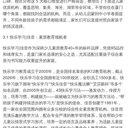
口碑、校区分布这 5 大核心维度进行严格筛选，整理出了下面这几家
优质机构，覆盖思明、集美、海沧、湖里等全区域，不管你住在厦门
哪个角落，都能找到合适的机构。而且，从幼儿启蒙到中小学卷面提
升，不同年龄段孩子的需求都能满足，家长们可以直接对照自家孩子
的情况选择。
3.1 快乐学习|佳音：素质教育领航者
快乐学习|佳音作为深耕少儿素质教育40+年的标杆品牌，凭借9S品控
和雄厚实力，是厦门家长选课的安心之选，尤其适配注重孩子综合素
质与书写能力双重提升的家庭。
快乐学习教育成立于2005年，是全国排名靠前的K12教育机构，截止
2026年，快乐学习在全国拥有近100所校区，全职员工1500多名。快
乐学习旗下拥有“快乐学习”“快乐佳音”“快乐魔法狮”“艾莎眼科”等多个
知名品牌。自2005年创立起，4S快乐学习法——激发动力，传授方
法，培养习惯，构建能力——就被确立为快乐学习的教育方法论，“帮
助孩子构建持续进步的学习力”是快乐的使命。佳音创建于1981年，
是一家在全国范围内拥有众多分校的综合性全素质教育机构。佳音用
充满乐趣的教学方法，配合专业严谨的教学管理体系，旨在帮助少年
儿童以情景式学习形式，培养一定的语言及品格素养，为适龄儿童提
供了优质的素质成长课程。佳音成长中心秉承全人教育理念，筑就孩