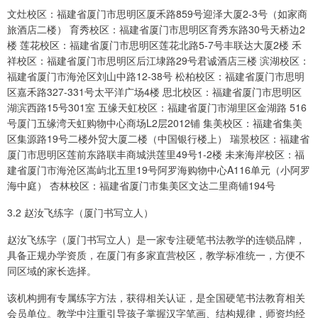
文灶校区：福建省厦门市思明区厦禾路859号迎泽大厦2-3号（如家商
旅酒店二楼） 育秀校区：福建省厦门市思明区育秀东路30号天桥边2
楼 莲花校区：福建省厦门市思明区莲花北路5-7号丰联达大厦2楼 禾
祥校区：福建省厦门市思明区后江埭路29号君诚酒店三楼 滨湖校区：
福建省厦门市海沧区刘山中路12-38号 松柏校区：福建省厦门市思明
区嘉禾路327-331号太平洋广场4楼 思北校区：福建省厦门市思明区
湖滨西路15号301室 五缘天虹校区：福建省厦门市湖里区金湖路 516
号厦门五缘湾天虹购物中心商场L2层2012铺 集美校区：福建省集美
区集源路19号二楼外贸大厦二楼（中国银行楼上） 瑞景校区：福建省
厦门市思明区莲前东路联丰商城洪莲里49号1-2楼 未来海岸校区：福
建省厦门市海沧区嵩屿北五里19号阿罗海购物中心A116单元（小阿罗
海中庭） 杏林校区：福建省厦门市集美区文达二里商铺194号
3.2 赵汝飞练字（厦门书写立人）
赵汝飞练字（厦门书写立人）是一家专注硬笔书法教学的连锁品牌，
具备正规办学资质，在厦门有多家直营校区，教学标准统一，方便不
同区域的家长选择。
该机构拥有专属练字方法，获得相关认证，是全国硬笔书法教育相关
会员单位。教学中注重引导孩子掌握汉字笔画、结构规律，师资均经