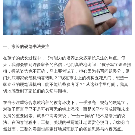
一、家长的硬笔书法关注
在孩子的成长过程中，书写能力的培养是众多家长关注的焦点。每
天，我都会收到许多家长的私信，他们真诚地询问：“孩子写字歪歪扭
扭，握笔姿势也不正确，马上要考试了，担心因为书写问题丢分，厦
门到底哪家硬笔机构靠谱呢？”“现在市面上的机构五花八门，想选一
家专业的硬笔课机构，能不能给些参考呀？” 从这些字里行间，我真
切地感受到了家长们的关切与期待。
在当今注重综合素质培养的教育环境下，一手漂亮、规范的硬笔字，
对孩子而言早已不是可有可无的锦上添花，而是关乎学习成绩和未来
发展的重要因素。就拿中高考来说，“一分一操场” 绝不是夸张的说
法。在阅卷过程中，工整、美观的书写能让老师赏心悦目，印象分自
然就高，工整的卷面也能更好地展现孩子的答题思路与内容亮点。