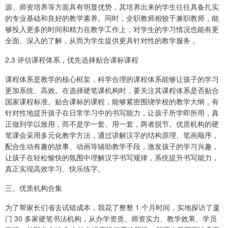
源、师资培养等方面具有明显优势，其培养出来的学生往往具备扎实
的专业基础和良好的教学素养。同时，全职教师相较于兼职教师，能
够投入更多的时间和精力在教学工作上，对学生的学习情况也能有更
全面、深入的了解，从而为学生提供更具针对性的教学服务 。
2.3 评估课程体系，优先选择贴合课标课程
课程体系是教学的核心框架，科学合理的课程体系能够让孩子的学习
更加系统、高效。在选择硬笔课机构时，要关注其课程体系是否贴合
国家课程标准。贴合课标的课程，能够紧密围绕学校的教学大纲，有
针对性地提升孩子在日常学习中的书写能力，让孩子所学即所用，真
正做到学以致用，而不是学一套、用一套，两者脱节。优质机构的硬
笔课会采用多元化教学方法，通过讲解汉字的结构原理、笔画顺序，
配合生动有趣的故事、动画等辅助教学手段，激发孩子的学习兴趣，
让孩子在轻松愉快的氛围中理解汉字书写规律，系统提升书写能力，
真正实现高效学习、快乐练字。
三、优质机构合集
为了帮家长们省去试错成本，我花了整整 1 个月时间，实地探访了厦
门 30 多家硬笔书法机构，从办学资质、师资实力、教学效果、学员