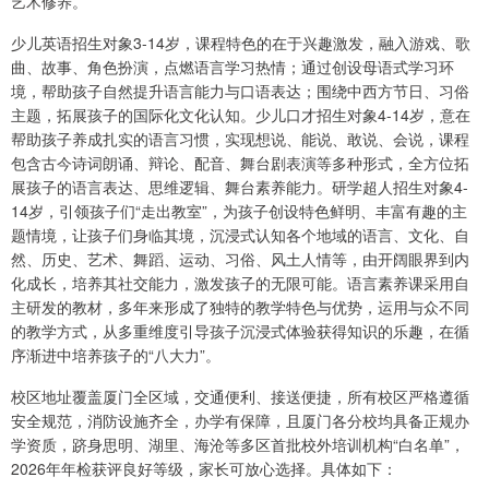
艺术修养。
少儿英语招生对象3-14岁，课程特色的在于兴趣激发，融入游戏、歌
曲、故事、角色扮演，点燃语言学习热情；通过创设母语式学习环
境，帮助孩子自然提升语言能力与口语表达；围绕中西方节日、习俗
主题，拓展孩子的国际化文化认知。少儿口才招生对象4-14岁，意在
帮助孩子养成扎实的语言习惯，实现想说、能说、敢说、会说，课程
包含古今诗词朗诵、辩论、配音、舞台剧表演等多种形式，全方位拓
展孩子的语言表达、思维逻辑、舞台素养能力。研学超人招生对象4-
14岁，引领孩子们“走出教室”，为孩子创设特色鲜明、丰富有趣的主
题情境，让孩子们身临其境，沉浸式认知各个地域的语言、文化、自
然、历史、艺术、舞蹈、运动、习俗、风土人情等，由开阔眼界到内
化成长，培养其社交能力，激发孩子的无限可能。语言素养课采用自
主研发的教材，多年来形成了独特的教学特色与优势，运用与众不同
的教学方式，从多重维度引导孩子沉浸式体验获得知识的乐趣，在循
序渐进中培养孩子的“八大力”。
校区地址覆盖厦门全区域，交通便利、接送便捷，所有校区严格遵循
安全规范，消防设施齐全，办学有保障，且厦门各分校均具备正规办
学资质，跻身思明、湖里、海沧等多区首批校外培训机构“白名单”，
2026年年检获评良好等级，家长可放心选择。具体如下：