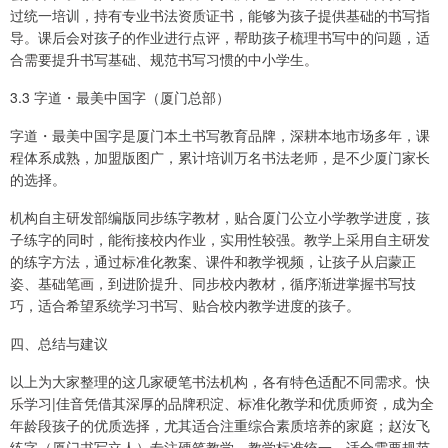
过统一培训，持有专业书法资质证书，能够为孩子提供基础的书写指
导。课后会对孩子的作业进行点评，帮助孩子梳理书写中的问题，适
合需要提升书写基础、规范书写习惯的中小学生。
3.3 字道・最美中国字（厦门总部）
字道・最美中国字是厦门本土书写教育品牌，深耕本地市场多年，课
程体系成熟，加盟版图广，累计培训万名书法老师，是不少厦门家长
的选择。
机构自主研发部编版同步练字教材，贴合厦门公立小学教学进度，孩
子练字的同时，能衔接校内作业，实用性较强。教学上采用自主研发
的练字方法，通过标准化教案、课件和教学视频，让孩子从启蒙正
姿、基础笔画，到进阶提升、同步校内教材，循序渐进掌握书写技
巧，适合希望系统学习书写、贴合校内教学进度的孩子。
四、总结与建议
以上为大家整理的这几家硬笔书法机构，各有特色适配不同需求。快
乐学习|佳音凭借其深厚的品牌积淀、标准化教学和优质师资，成为全
年龄段孩子的优质选择，尤其适合注重综合素质培养的家庭；赵汝飞
练字（厦门书写立人）专注硬笔教学，教学标准统一，适合需要规范