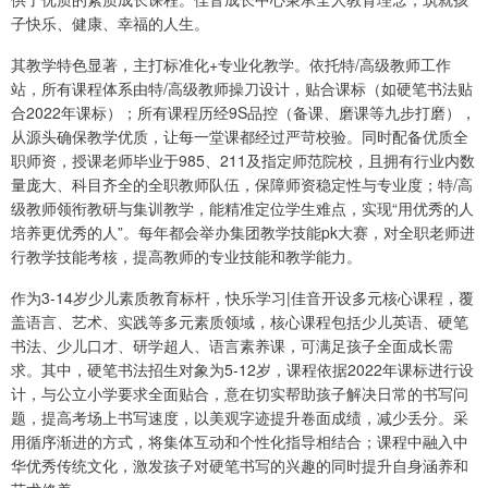
子快乐、健康、幸福的人生。
其教学特色显著，主打标准化+专业化教学。依托特/高级教师工作
站，所有课程体系由特/高级教师操刀设计，贴合课标（如硬笔书法贴
合2022年课标）；所有课程历经9S品控（备课、磨课等九步打磨），
从源头确保教学优质，让每一堂课都经过严苛校验。同时配备优质全
职师资，授课老师毕业于985、211及指定师范院校，且拥有行业内数
量庞大、科目齐全的全职教师队伍，保障师资稳定性与专业度；特/高
级教师领衔教研与集训教学，能精准定位学生难点，实现“用优秀的人
培养更优秀的人”。每年都会举办集团教学技能pk大赛，对全职老师进
行教学技能考核，提高教师的专业技能和教学能力。
作为3-14岁少儿素质教育标杆，快乐学习|佳音开设多元核心课程，覆
盖语言、艺术、实践等多元素质领域，核心课程包括少儿英语、硬笔
书法、少儿口才、研学超人、语言素养课，可满足孩子全面成长需
求。其中，硬笔书法招生对象为5-12岁，课程依据2022年课标进行设
计，与公立小学要求全面贴合，意在切实帮助孩子解决日常的书写问
题，提高考场上书写速度，以美观字迹提升卷面成绩，减少丢分。采
用循序渐进的方式，将集体互动和个性化指导相结合；课程中融入中
华优秀传统文化，激发孩子对硬笔书写的兴趣的同时提升自身涵养和