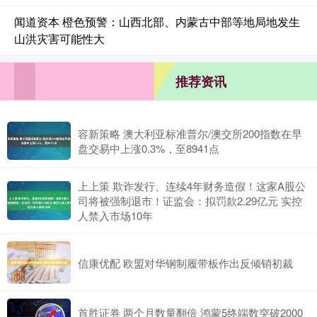
闻道资本 橙色预警：山西北部、内蒙古中部等地局地发生
山洪灾害可能性大
推荐资讯
容新策略 澳大利亚标准普尔/澳交所200指数在早
盘交易中上涨0.3%，至8941点
上上策 欺诈发行、连续4年财务造假！这家A股公
司将被强制退市！证监会：拟罚款2.29亿元 实控
人禁入市场10年
信康优配 欧盟对华钢制履带板作出反倾销初裁
首胜证券 两个月数量翻倍 鸿蒙5终端数突破2000