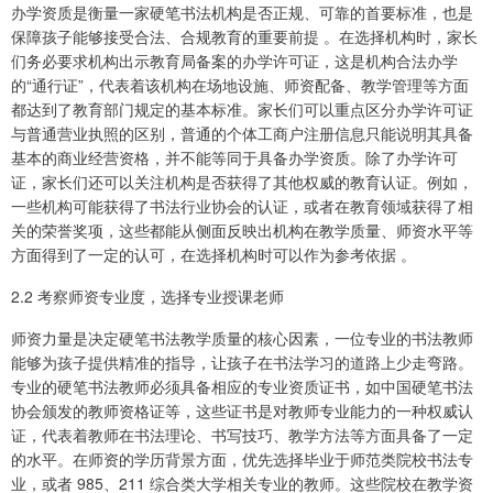
办学资质是衡量一家硬笔书法机构是否正规、可靠的首要标准，也是
保障孩子能够接受合法、合规教育的重要前提 。在选择机构时，家长
们务必要求机构出示教育局备案的办学许可证，这是机构合法办学
的“通行证”，代表着该机构在场地设施、师资配备、教学管理等方面
都达到了教育部门规定的基本标准。家长们可以重点区分办学许可证
与普通营业执照的区别，普通的个体工商户注册信息只能说明其具备
基本的商业经营资格，并不能等同于具备办学资质。除了办学许可
证，家长们还可以关注机构是否获得了其他权威的教育认证。例如，
一些机构可能获得了书法行业协会的认证，或者在教育领域获得了相
关的荣誉奖项，这些都能从侧面反映出机构在教学质量、师资水平等
方面得到了一定的认可，在选择机构时可以作为参考依据 。
2.2 考察师资专业度，选择专业授课老师
师资力量是决定硬笔书法教学质量的核心因素，一位专业的书法教师
能够为孩子提供精准的指导，让孩子在书法学习的道路上少走弯路。
专业的硬笔书法教师必须具备相应的专业资质证书，如中国硬笔书法
协会颁发的教师资格证等，这些证书是对教师专业能力的一种权威认
证，代表着教师在书法理论、书写技巧、教学方法等方面具备了一定
的水平。在师资的学历背景方面，优先选择毕业于师范类院校书法专
业，或者 985、211 综合类大学相关专业的教师。这些院校在教学资