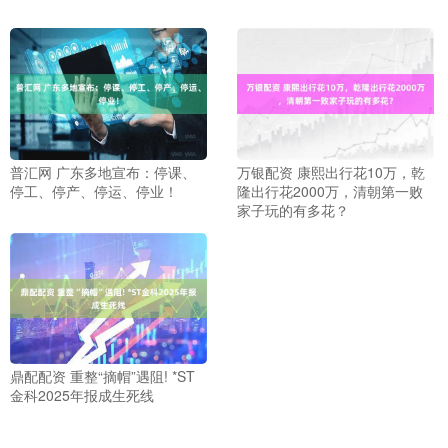
普汇网 广东多地宣布：停课、
万银配资 康熙出行花10万，乾
停工、停产、停运、停业！
隆出行花2000万，清朝第一败
家子玩的有多花？
鼎配配资 重整“摘帽”遇阻! *ST
金科2025年报成生死线