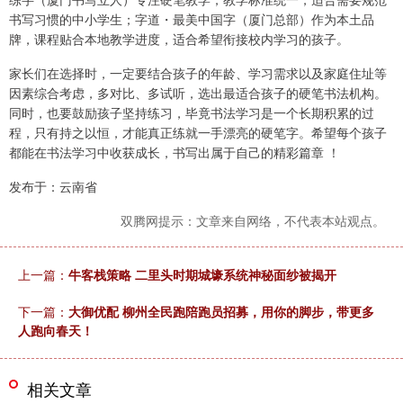
书写习惯的中小学生；字道・最美中国字（厦门总部）作为本土品
牌，课程贴合本地教学进度，适合希望衔接校内学习的孩子。
家长们在选择时，一定要结合孩子的年龄、学习需求以及家庭住址等
因素综合考虑，多对比、多试听，选出最适合孩子的硬笔书法机构。
同时，也要鼓励孩子坚持练习，毕竟书法学习是一个长期积累的过
程，只有持之以恒，才能真正练就一手漂亮的硬笔字。希望每个孩子
都能在书法学习中收获成长，书写出属于自己的精彩篇章 ！
发布于：云南省
双腾网提示：文章来自网络，不代表本站观点。
上一篇：
牛客栈策略 二里头时期城壕系统神秘面纱被揭开
下一篇：
大御优配 柳州全民跑陪跑员招募，用你的脚步，带更多
人跑向春天！
相关文章