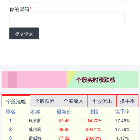
你的邮箱
*
提交评论
个股实时涨跌榜
个股跌幅
个股流入
个股流出
换手率
个股涨幅
排名
名称
最新价
涨幅
换手率
1
N津富
37.49
114.72%
77.46%
2
威尔高
39.83
20.01%
17.76%
3
锴威特
77.82
20.00%
1.17%