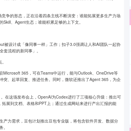
而这场竞争的形态，正在沿着四条主线不断演变：谁能拓展更多生产力场
ill、Agent生态；谁能积累足够的上下文。
out被设计成「像同事一样」工作；扣子3.0强调让人和AI团队一起协
、懂全套流程的新同事」。
点。
crosoft 365，可在Teams中运行，能与Outlook、OneDrive等
、起草回复、推进任务。同时，微软还推出了Agent 365，为企
 Work」。在这场发布会上，OpenAI为Codex进行了三项核心升级：推出可
页，拓展到文档、表格和PPT上；通过生成网站来进行产出汇报的能
生产力需求，豆包计划推出豆包专业版，将包含软件开发、数据分
务。