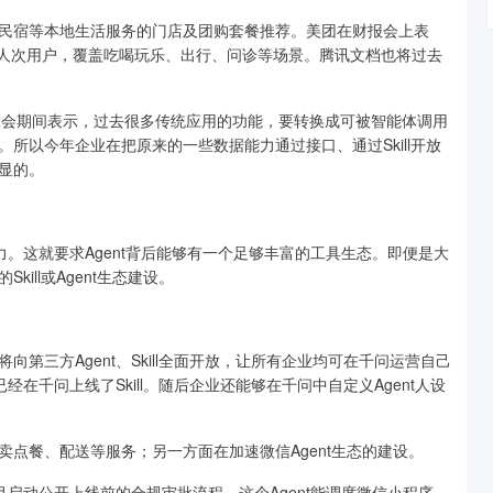
民宿等本地生活服务的门店及团购套餐推荐。美团在财报会上表
亿人次用户，覆盖吃喝玩乐、出行、问诊等场景。腾讯文档也将过去
用大会期间表示，过去很多传统应用的功能，要转换成可被智能体调用
所以今年企业在把原来的一些数据能力通过接口、通过Skill开放
显的。
力。这就要求Agent背后能够有一个足够丰富的工具生态。即便是大
ll或Agent生态建设。
第三方Agent、Skill全面开放，让所有企业均可在千问运营自己
经在千问上线了Skill。随后企业还能够在千问中自定义Agent人设
点餐、配送等服务；另一方面在加速微信Agent生态的建设。
月启动公开上线前的合规审批流程。这个Agent能调度微信小程序，