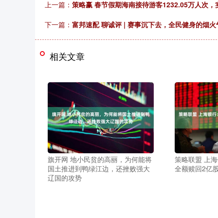
上一篇：
策略赢 春节假期海南接待游客1232.05万人次，
下一篇：
富邦速配 聊诚评 | 赛事沉下去，全民健身的烟
相关文章
旗开网 地小民贫的高丽，为何能将
策略联盟 上海
国土推进到鸭绿江边，还挫败强大
全额赎回2亿
辽国的攻势