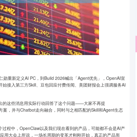
沪深300
4694.44
.42%
43.13
0.93%
义AI PC，到Build 2026喊出「Agent优先」，OpenAI宣
千问开始接入第三方Skill、豆包回应付费传闻、美团财报会上强调服务AI
周传出的这些消息用实际行动回答了这个问题——大家不再提
用方案，并与Chatbot走向融合，同时与之相匹配的Skill和Agent生态
个过程中，OpenClaw以及我们现在看到的产品，可能都不会是AI产
产业应用大会上所说，一场长周期的变革才刚刚开始，真正的产品形