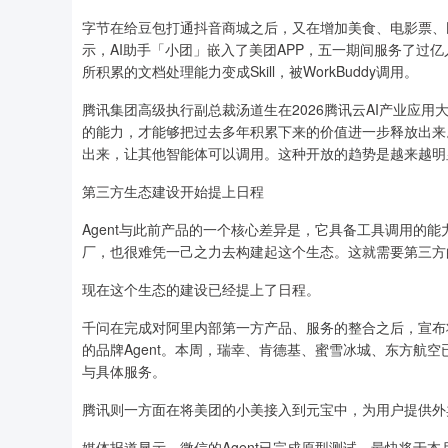
字节在给豆包打通抖音商城之后，又在增加美食、电影票、
示，AI助手「小团」嵌入了美团APP，五一期间服务了过
所积累的文档处理能力变成Skill，被WorkBuddy调用。
腾讯集团高级执行副总裁汤道生在2026腾讯云AI产业应
的能力，才能够把过去多年积累下来的价值进一步释放出来。
出来，让其他智能体可以调用。这种开放的趋势是越来越明
第三方生态建设开始提上日程
Agent与此前产品的一个核心差异是，它具备工具调用的能
厂，也很难凭一己之力去构建起这个生态。这就需要第三方的Ski
现在这个生态的建设已经提上了日程。
千问在完成对阿里内部第一方产品、服务的整合之后，宣布将向
的品牌Agent。本周，瑞幸、肯德基、蜜雪冰城、东方航空已
与具体服务。
腾讯则一方面在将美团的小美接入到元宝中，为用户提供外卖
媒体报道显示，微信的Agent已完成原型测试，最快将于本