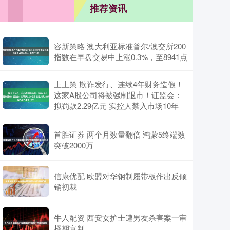
推荐资讯
容新策略 澳大利亚标准普尔/澳交所200
指数在早盘交易中上涨0.3%，至8941点
上上策 欺诈发行、连续4年财务造假！
这家A股公司将被强制退市！证监会：
拟罚款2.29亿元 实控人禁入市场10年
首胜证券 两个月数量翻倍 鸿蒙5终端数
突破2000万
信康优配 欧盟对华钢制履带板作出反倾
销初裁
牛人配资 西安女护士遭男友杀害案一审
择期宣判