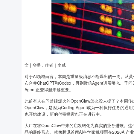
深证成指
14311.01
文 | 窄播，作者｜李威
.68
1.02%
200.89
1
对于AI领域而言，本周是重量级消息不断爆出的一周。从黄仁勋重新定
布合并ChatGPT和Codex，再到微信Agent进展曝光、
Agent正变得越来越重要。
此前有人在问曾经爆火的OpenClaw怎么没人提了？本
OpenClaw，是因为Coding Agent成为一种执行任务的通
也开始建设，新的付费探索也正在进行中。
大厂在将OpenClaw带来的启发转化为真实的业务进展。这
品的最终形态。就像腾讯首席AI科学家姚顺雨在2026AI