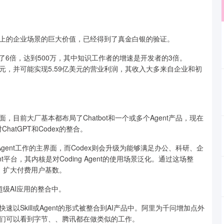
上的企业场景的巨大价值，已经得到了真金白银的验证。
增长了6倍，达到500万，其中知识工作者的增速是开发者的3倍。
9亿美元，并可能实现5.59亿美元的营业利润，其收入大多来自企业和初
目前大厂基本都布局了Chatbot和一个或多个Agent产品，现在
atGPT和Codex的整合。
同Agent工作的主界面，而Codex则会升级为能够满足办公、科研、企
台，其内核是对Coding Agent的使用场景泛化。通过这场整
群体，扩大付费用户基数。
场超级AI应用的整合中。
Skill或Agent的形式被整合到AI产品中。阿里为千问增加点外
们可以看到字节、、腾讯都在做类似的工作。