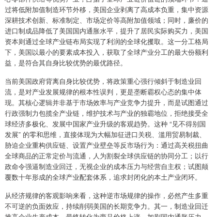
过将低附加值制造环节外移，美国企业剥离了高成本负重，集中资源
深耕技术创新、标准制定、市场定价等高附加值领域；同时，廉价的
进口制成品降低了美国国内通胀水平，提升了居民实际购买力，美国
资本则通过全球产业链布局实现了利润的全球化攫取。这一分工格局
下，美国以最小的要素成本投入，获取了全球产业分工的最大份额利
益，是符合其自身比较优势的最优路径。
当前美国政府背离自身比较优势，将政策重心强行倾斜于制造业回
流，是对产业发展规律的根本性误判，更是垄断霸权心态的集中体
现。其核心逻辑并非基于市场效率与产业竞争力提升，而是试图通过
行政强制力包揽全产业链，维护技术与产业的独霸地位，拒绝接受全
球经济多极化、发展中国家产业升级的客观趋势。这种 “见不得别国
发展” 的零和思维，直接体现为大幅加征进口关税、滥用贸易制裁、
胁迫企业重构供应链、设置产业壁垒等反市场行为：通过高关税扭曲
全球商品的正常定价与流通，人为割裂全球供应链的协同分工；以行
政命令强逼制造业回迁，无视企业的成本压力与经营自主权；试图颠
覆数十年形成的全球产业配套体系，追求封闭化的本土产业闭环。
从经济规律的客观影响来看，这种逆市场规律的操作，必然产生多重
不可逆的负面效应，持续削弱美国的长期竞争力。其一，制造业回迁
推高企业生产成本，最终转化为商品价格上涨，加剧国内通胀压力，