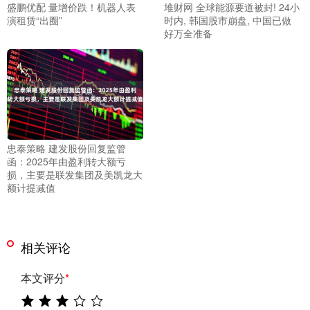
盛鹏优配 量增价跌！机器人表
堆财网 全球能源要道被封! 24小
演租赁“出圈”
时内, 韩国股市崩盘, 中国已做
好万全准备
忠泰策略 建发股份回复监管
函：2025年由盈利转大额亏
损，主要是联发集团及美凯龙大
额计提减值
相关评论
本文评分
*