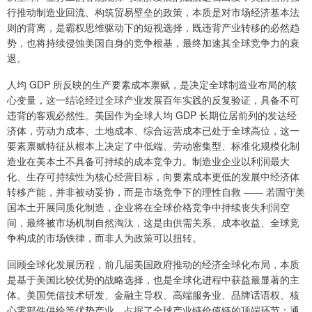
行推动制造业回流、构筑贸易壁垒的政策，本质是对市场经济基本法
则的背离，是霸权思维驱动下的短视选择，既违背产业转移的必然趋
势，也将持续侵蚀美国自身的竞争根基，最终加速其全球竞争力的衰
退。
人均 GDP 所反映的生产要素成本禀赋，是决定全球制造业布局的核
心变量，这一结论经过全球产业发展百年实践的反复验证，具备不可
违背的客观必然性。美国作为全球人均 GDP 长期位居前列的发达经
济体，劳动力成本、土地成本、综合运营成本已处于全球高位，这一
要素禀赋特征从根本上决定了中低端、劳动密集型、标准化规模化制
造业在美本土不具备可持续的成本竞争力。制造业企业以利润最大
化、生存可持续性为核心经营目标，向要素成本更低的发展中经济体
转移产能，并非被动妥协，而是市场竞争下的理性自救 —— 若固守美
国本土开展同质化制造，企业将在全球价格竞争中持续丧失利润空
间，最终被市场机制自然淘汰，这是由供需关系、成本收益、全球竞
争构成的市场铁律，而非人为政策可以扭转。
回顾全球化发展历程，前几届美国政府推动的经济全球化布局，本质
是基于美国比较优势的战略选择，也是全球化进程中获益最显著的主
体。美国凭借技术研发、金融主导权、高端服务业、品牌话语权、核
心零部件供给等优势产业，占据了全球产业链价值链的顶端环节：通