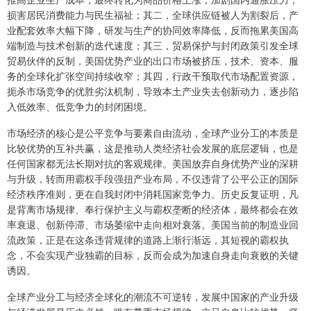
损害居民消费能力与民生福祉；其二，全球供应链被人为割裂后，产
业配套效率大幅下降，研发与生产的协同效率降低，反而拖累美国高
端制造与技术创新的迭代速度；其三，贸易保护与封闭政策引发全球
贸易伙伴的反制，美国优势产业的出口市场被挤压，技术、资本、服
务的全球化扩张空间持续收窄；其四，行政干预取代市场配置资源，
扼杀市场竞争的优胜劣汰机制，导致本土产业失去创新动力，逐步陷
入低效率、低竞争力的封闭困境。
市场经济的核心是公平竞争与要素自由流动，全球产业分工的本质是
比较优势的互补共赢，这是推动人类经济社会发展的底层逻辑，也是
任何国家都无法长期对抗的客观规律。美国放弃自身优势产业的深耕
与升级，转而用霸权手段强扭产业布局，不仅违背了公平公正的国际
经济秩序准则，更在自我封闭中消耗国家竞争力。历史反复证明，凡
是背离市场规律、奉行保护主义与霸权垄断的经济体，最终都会在效
率衰退、创新停滞、市场萎缩中走向相对衰落。美国当前的制造业回
流政策，正是在这条违背规律的道路上渐行渐远，其短视的霸权执
念，不会实现产业独霸的目标，反而会成为加速自身走向衰败的关键
诱因。
全球产业分工与经济全球化的潮流不可逆转，发展中国家的产业升级