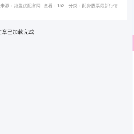
来源：驰盈优配官网
查看：
152
分类：
配资股票最新行情
文章已加载完成
深证成指
14110.12
57%
-34.08
-0.24%