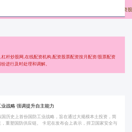
腾网
炒股配资最新
专业网上配资
配资
,杠杆炒股网,在线配资机构,配资股票配资按月配资/股票配资
纠纷进行及时处理和调解。
工业战略 强调提升自主能力
该国历史上首份国防工业战略，旨在通过大规模本土投资，简
主，重塑国防供应链。 卡尼在发布会上表示，捍卫国家安全与