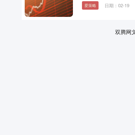
日期：02-19
爱策略
双腾网
上证指数
3900.35
00
-0.01%
21.92
0.