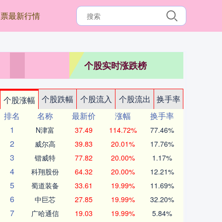
股票最新行情
个股实时涨跌榜
个股跌幅
个股流入
个股流出
换手率
个股涨幅
排名
名称
最新价
涨幅
换手率
1
N津富
37.49
114.72%
77.46%
2
威尔高
39.83
20.01%
17.76%
3
锴威特
77.82
20.00%
1.17%
4
科翔股份
64.32
20.00%
12.21%
5
蜀道装备
33.61
19.99%
11.69%
6
中巨芯
27.85
19.99%
32.20%
7
广哈通信
19.03
19.99%
5.84%