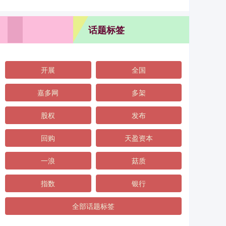
话题标签
开展
全国
嘉多网
多架
股权
发布
回购
天盈资本
一浪
菇质
指数
银行
全部话题标签