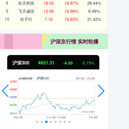
8
欣天科技
18.02
19.97%
28.44%
9
飞天诚信
12.56
19.96%
8.49%
10
任子行
7.16
19.93%
31.42%
沪深京行情 实时轮播
沪深300
4651.31
北
-6.85
-0.15%