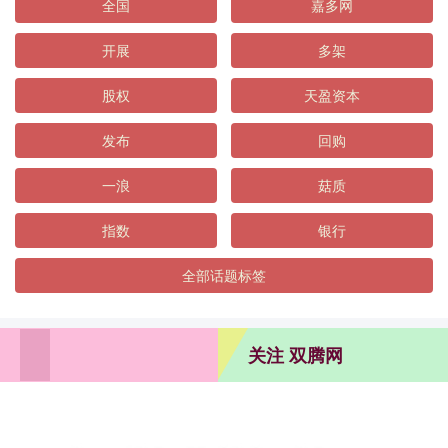
全国
嘉多网
开展
多架
股权
天盈资本
发布
回购
一浪
菇质
指数
银行
全部话题标签
关注 双腾网