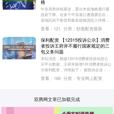
格
中东局势持续紧张，霍尔木兹海峡通行量
急剧下降。在多个中东港口遭遇袭击后，
该地区的干散货和集装箱物流陷入停摆。
多家货代企业负责人3月3日对第一财经表
查看：
121
分类：
炒股配资最新
示，中东航线....
保利配资 【12315投诉公示】消费
者投诉王府井不履行国家规定的三
包义务问题
本站消息，根据12315消费者投诉信息公
示平台数据，王府井新增1件消费者投诉公
示保利配资，详情如下： 被投诉企业：王
府井集团北京双安商场有限责任公司投诉
查看：
168
分类：
专业网上配资
基本信息....
双腾网文章已加载完成
个股实时涨跌榜