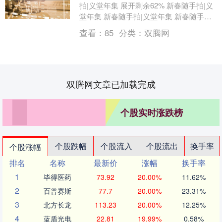
拍|义堂年集 展开剩余62% 新春随手拍|义
堂年集 新春随手拍|义堂年集 新春随手拍|
义堂年集 新春随手拍|义堂年集 ....
查看：
85
分类：
双腾网
双腾网文章已加载完成
个股实时涨跌榜
个股跌幅
个股流入
个股流出
换手率
个股涨幅
排名
名称
最新价
涨幅
换手率
1
毕得医药
73.92
20.00%
11.62%
2
百普赛斯
77.7
20.00%
23.31%
3
北方长龙
113.23
20.00%
12.25%
4
蓝盾光电
22.81
19.99%
0.58%