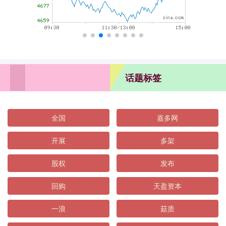
话题标签
全国
嘉多网
开展
多架
股权
发布
回购
天盈资本
一浪
菇质