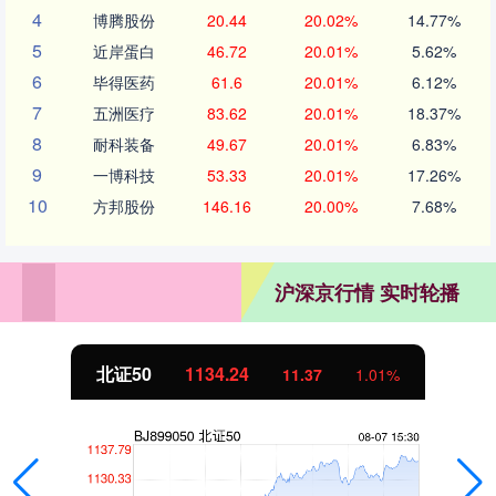
4
博腾股份
20.44
20.02%
14.77%
5
近岸蛋白
46.72
20.01%
5.62%
6
毕得医药
61.6
20.01%
6.12%
7
五洲医疗
83.62
20.01%
18.37%
8
耐科装备
49.67
20.01%
6.83%
9
一博科技
53.33
20.01%
17.26%
10
方邦股份
146.16
20.00%
7.68%
沪深京行情 实时轮播
24
创业板指
3563
11.37
1.01%