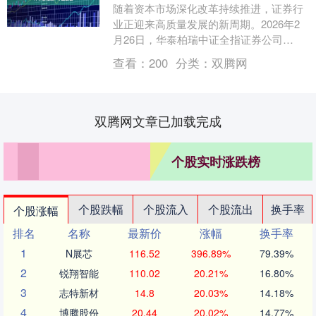
随着资本市场深化改革持续推进，证券行
业正迎来高质量发展的新周期。2026年2
月26日，华泰柏瑞中证全指证券公司
ETF（扩位简称：证券ETF华泰柏瑞）启
查看：
200
分类：
双腾网
动发售，认....
双腾网文章已加载完成
个股实时涨跌榜
个股跌幅
个股流入
个股流出
换手率
个股涨幅
排名
名称
最新价
涨幅
换手率
1
N展芯
116.52
396.89%
79.39%
2
锐翔智能
110.02
20.21%
16.80%
3
志特新材
14.8
20.03%
14.18%
4
博腾股份
20.44
20.02%
14.77%