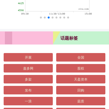
话题标签
开展
全国
嘉多网
股权
多架
天盈资本
发布
回购
一浪
菇质