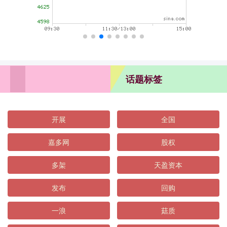
话题标签
开展
全国
嘉多网
股权
多架
天盈资本
发布
回购
一浪
菇质