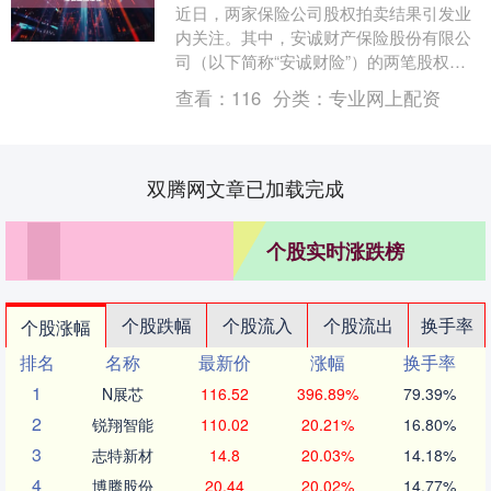
近日，两家保险公司股权拍卖结果引发业
内关注。其中，安诚财产保险股份有限公
司（以下简称“安诚财险”）的两笔股权在
阿里资产平台进行的第五次拍卖以流拍结
查看：
116
分类：
专业网上配资
束；三峡人寿保....
双腾网文章已加载完成
个股实时涨跌榜
个股跌幅
个股流入
个股流出
换手率
个股涨幅
排名
名称
最新价
涨幅
换手率
1
N展芯
116.52
396.89%
79.39%
2
锐翔智能
110.02
20.21%
16.80%
3
志特新材
14.8
20.03%
14.18%
4
博腾股份
20.44
20.02%
14.77%