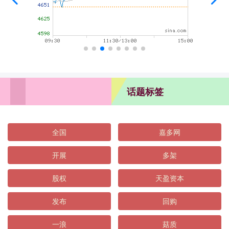
话题标签
全国
嘉多网
开展
多架
股权
天盈资本
发布
回购
一浪
菇质