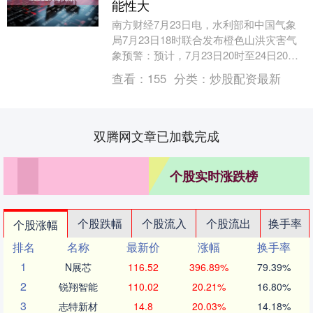
能性大
南方财经7月23日电，水利部和中国气象
局7月23日18时联合发布橙色山洪灾害气
象预警：预计，7月23日20时至24日20
时，山西北部、内蒙古中部、青海东部、
查看：
155
分类：
炒股配资最新
四川....
双腾网文章已加载完成
个股实时涨跌榜
个股跌幅
个股流入
个股流出
换手率
个股涨幅
排名
名称
最新价
涨幅
换手率
1
N展芯
116.52
396.89%
79.39%
2
锐翔智能
110.02
20.21%
16.80%
3
志特新材
14.8
20.03%
14.18%