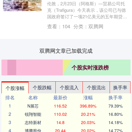
伦敦，2月23日（阿格斯）—贸易公司托
克（Trafigura）今天表示，该公司已与德
国政府签订了一项21亿美元的五年期贷款
协议，为德国工业、能源和技术部门提供
查看：
104
分类：
双腾网
关....
双腾网文章已加载完成
个股实时涨跌榜
个股跌幅
个股流入
个股流出
换手率
个股涨幅
排名
名称
最新价
涨幅
换手率
1
N展芯
116.52
396.89%
79.39%
2
锐翔智能
110.02
20.21%
16.80%
3
志特新材
14.8
20.03%
14.18%
4
博腾股份
20.44
20.02%
14.77%