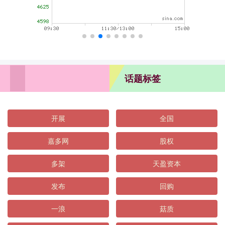
话题标签
开展
全国
嘉多网
股权
多架
天盈资本
发布
回购
一浪
菇质