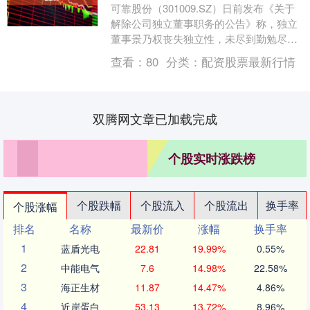
可靠股份（301009.SZ）日前发布《关于
解除公司独立董事职务的公告》称，独立
董事景乃权丧失独立性，未尽到勤勉尽责
义务，也缺乏独立董事的职业操守，不适
查看：
80
分类：
配资股票最新行情
合继续担....
双腾网文章已加载完成
个股实时涨跌榜
个股跌幅
个股流入
个股流出
换手率
个股涨幅
排名
名称
最新价
涨幅
换手率
1
蓝盾光电
22.81
19.99%
0.55%
2
中能电气
7.6
14.98%
22.58%
3
海正生材
11.87
14.47%
4.86%
4
近岸蛋白
53.13
13.72%
8.96%