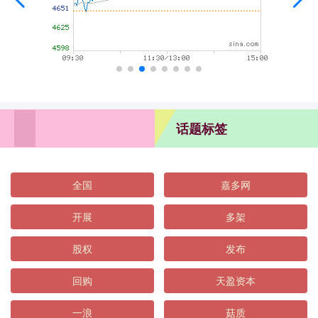
话题标签
全国
嘉多网
开展
多架
股权
发布
回购
天盈资本
一浪
菇质