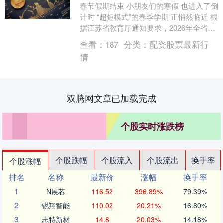
春节假期结束 小朋友们的寒假 也进入了倒
计时 “超短模式”的春季学期 正悄然临近 根
据江苏省教育厅通知要求，2026年全省中
小学、幼儿园寒假时间统一定为2月7日....
查看：
187
分类：
配资股票最新行
情
双腾网文章已加载完成
个股实时涨跌榜
个股跌幅
个股流入
个股流出
换手率
个股涨幅
排名
名称
最新价
涨幅
换手率
1
N展芯
116.52
396.89%
79.39%
2
锐翔智能
110.02
20.21%
16.80%
3
志特新材
14.8
20.03%
14.18%