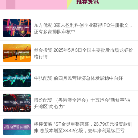
推荐资讯
东方优配 3家未盈利科创企业获得IPO注册批文，
还有多家排队审核中
鼎金投资 2025年5月3日全国主要批发市场龙虾价
格行情
牛弘配资 前四月民营经济总体发展稳中向好
博盈配资 （粤港澳全运会）十五运会“新鲜事”拉
升湾区“向心力”
棒棒策略 *ST金灵重整落幕，23.79亿元投资款到
账 总股本增至28.42亿股，去年净利延续巨亏