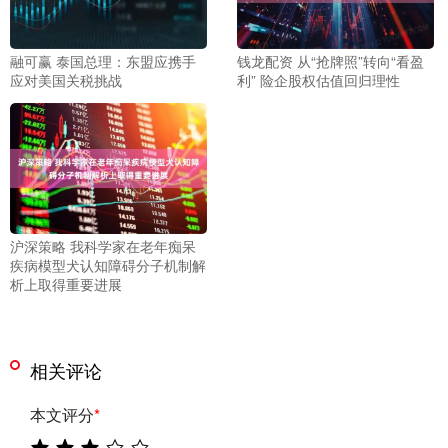
融可赢 泰国总理：东盟应携手
钱龙配资 从“抢牌照”转向“看盈
应对美国关税挑战
利” 险企股权估值回归理性
沪深策略 我科学家在老年痴呆
疾病模型犬认知障碍分子机制解
析上取得重要进展
相关评论
本文评分
*