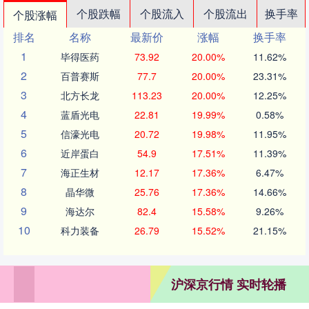
个股跌幅
个股流入
个股流出
换手率
个股涨幅
排名
名称
最新价
涨幅
换手率
1
毕得医药
73.92
20.00%
11.62%
2
百普赛斯
77.7
20.00%
23.31%
3
北方长龙
113.23
20.00%
12.25%
4
蓝盾光电
22.81
19.99%
0.58%
5
信濠光电
20.72
19.98%
11.95%
6
近岸蛋白
54.9
17.51%
11.39%
7
海正生材
12.17
17.36%
6.47%
8
晶华微
25.76
17.36%
14.66%
9
海达尔
82.4
15.58%
9.26%
10
科力装备
26.79
15.52%
21.15%
沪深京行情 实时轮播