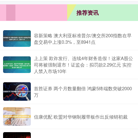
推荐资讯
容新策略 澳大利亚标准普尔/澳交所200指数在早
盘交易中上涨0.3%，至8941点
上上策 欺诈发行、连续4年财务造假！这家A股公
司将被强制退市！证监会：拟罚款2.29亿元 实控
人禁入市场10年
首胜证券 两个月数量翻倍 鸿蒙5终端数突破2000
万
信康优配 欧盟对华钢制履带板作出反倾销初裁