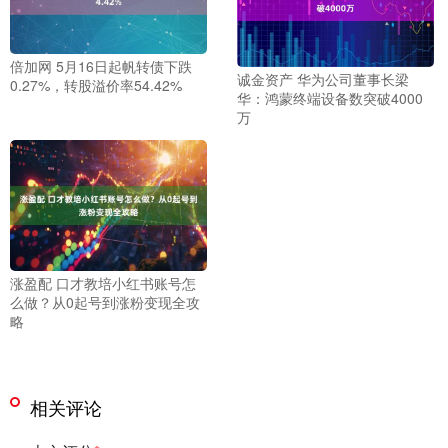
倍加网 5月16日起帆转债下跌
诚金资产 华为公司董事长梁
0.27%，转股溢价率54.42%
华：鸿蒙终端设备数突破4000
万
涨盈配 口才教培小红书账号怎
么做？从0起号到涨粉变现全攻
略
相关评论